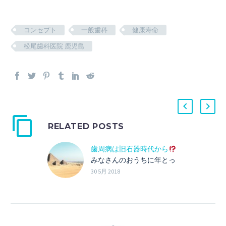
コンセプト
一般歯科
健康寿命
松尾歯科医院 鹿児島
RELATED POSTS
歯周病は旧石器時代から
みなさんのおうちに年とっ
たネコやイヌがい…
30 5月 2018