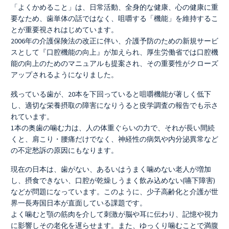
「よくかめること」は、日常活動、全身的な健康、心の健康に重
要なため、歯単体の話ではなく、咀嚼する「機能」を維持するこ
とが重要視されはじめています。
2006年の介護保険法の改正に伴い、介護予防のための新規サービ
スとして『口腔機能の向上』が加えられ、厚生労働省では口腔機
能の向上のためのマニュアルも提案され、その重要性がクローズ
アップされるようになりました。
残っている歯が、20本を下回っていると咀嚼機能が著しく低下
し、適切な栄養摂取の障害になりうると疫学調査の報告でも示さ
れています。
1本の奥歯の噛む力は、人の体重ぐらいの力で、それが長い間続
くと、肩こり・腰痛だけでなく、神経性の病気や内分泌異常など
の不定愁訴の原因にもなります。
現在の日本は、歯がない、あるいはうまく噛めない老人が増加
し、摂食できない、口腔が乾燥しうまく飲み込めない(嚥下障害)
などが問題になっています。このように、少子高齢化と介護が世
界一長寿国日本が直面している課題です。
よく噛むと顎の筋肉を介して刺激が脳や耳に伝わり、記憶や視力
に影響しその老化を遅らせます。また、ゆっくり噛むことで満腹