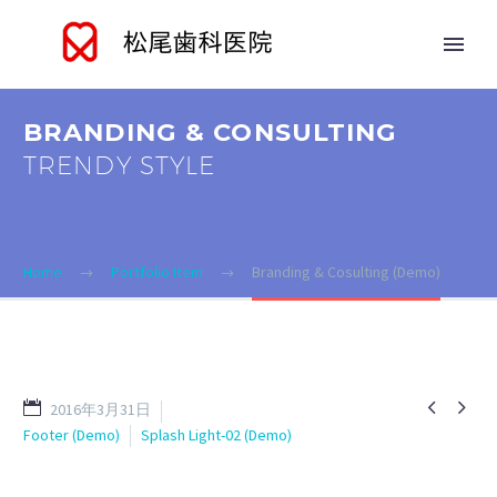
BRANDING & CONSULTING
TRENDY STYLE
Home
Portfolio Item
Branding & Cosulting (Demo)


2016年3月31日
Footer (Demo)
Splash Light-02 (Demo)