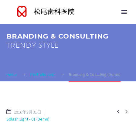
BRANDING & CONSULTING
TRENDY STYLE
Home
Portfolio Item
Branding & Cosulting (Demo)


2016年3月31日
Splash Light - 01 (Demo)