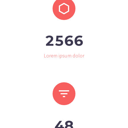


2
5
6
6
Lorem ipsum dolor


4
8