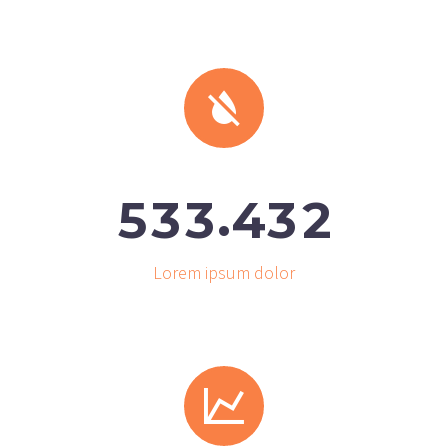


.
5
3
3
4
3
2
Lorem ipsum dolor

