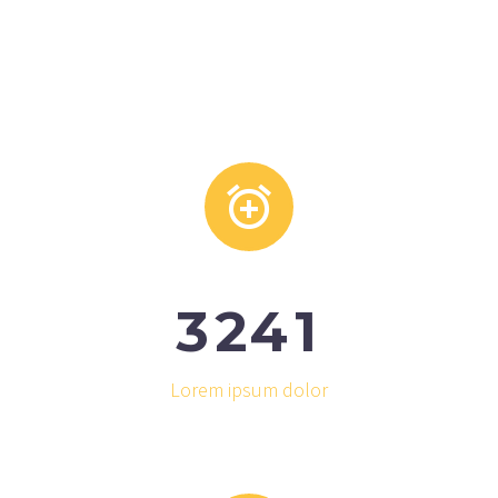


3
2
4
1
Lorem ipsum dolor