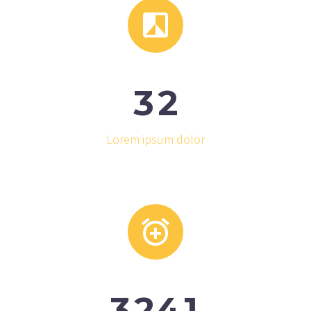


3
2
Lorem ipsum dolor


3
2
4
1