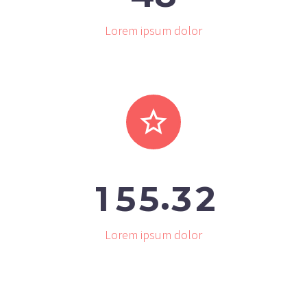
Lorem ipsum dolor


.
1
5
5
3
2
Lorem ipsum dolor