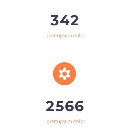
3
4
2
Lorem ipsum dolor


2
5
6
6
Lorem ipsum dolor