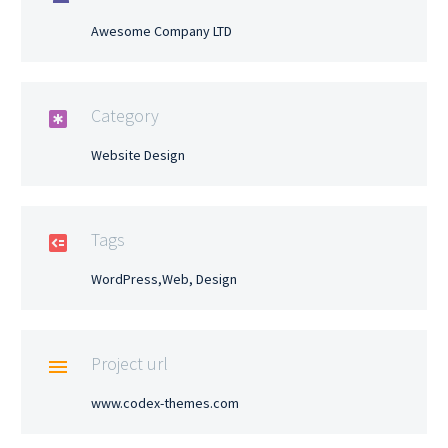
Awesome Company LTD
Category

Website Design
Tags

WordPress,Web, Design
Project url

www.codex-themes.com