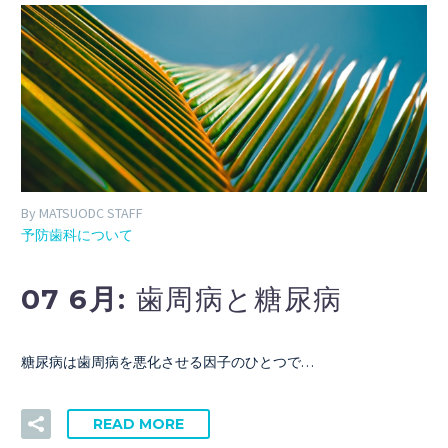
By MATSUODC STAFF
予防歯科について
07 6月:
歯周病と糖尿病
糖尿病は歯周病を悪化させる因子のひとつで…
READ MORE