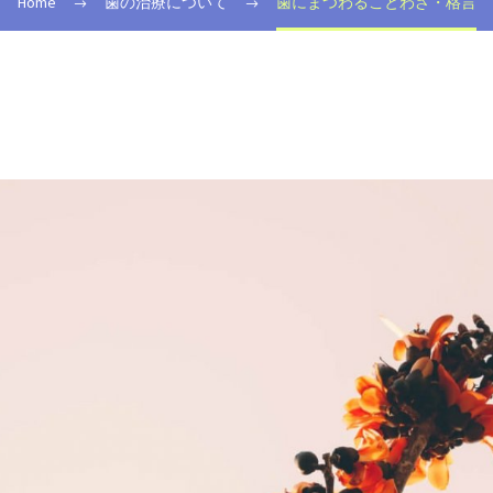
Home
歯の治療について
歯にまつわることわざ・格言