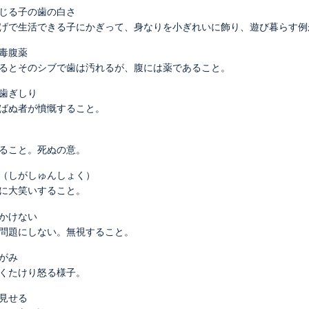
じる子の歯の白さ
げで生活できる子にかぎって、身なりを小ぎれいに飾り、遊び暮らす例
毒腹薬
るとそのシブで歯は汚れるが、腹には薬であること。
歯ぎしり
ばぬ者が憤慨すること。
ること。死ぬの意。
（しがしゅんしょく）
に大笑いすること。
かけない
問題にしない。無視すること。
がみ
くたけり怒る様子。
見せる