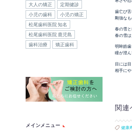
寒さや恐
大人の矯正
定期健診
歯亡び舌
小児の歯科
小児の矯正
剛強なも
松尾歯科医院 知名
春の雪と
松尾歯科医院 鹿児島
春の雪は
歯科治療
矯正歯科
明眸皓歯
瞳が澄ん
目には目
相手にや
関連
メインメニュー
健康