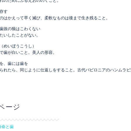
れのためにふるえおののくこと。
存す
のはかえって早く滅び、柔軟なものは後まで生き残ること。
歯抜の狼はこわくない
たいしたことがない。
（めいぼうこうし）
で歯が白いこと。美人の形容。
を、歯には歯を
られたら、同じように仕返しをすること。古代バビロニアのハンムラビ
ページ
寿命と歯