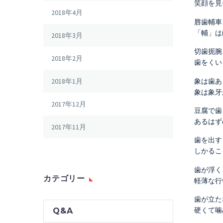
笑顔を見
2018年4月
唇歯輔車
「輔」は
2018年3月
切歯扼腕
2018年2月
歯をくい
象は歯あ
2018年1月
象は象牙
2017年12月
豆腐で歯
あるはず
2017年11月
歯を出す
しかるこ
歯が浮く
カテゴリー
軽薄な行
歯が立た
硬くて噛
Q&A