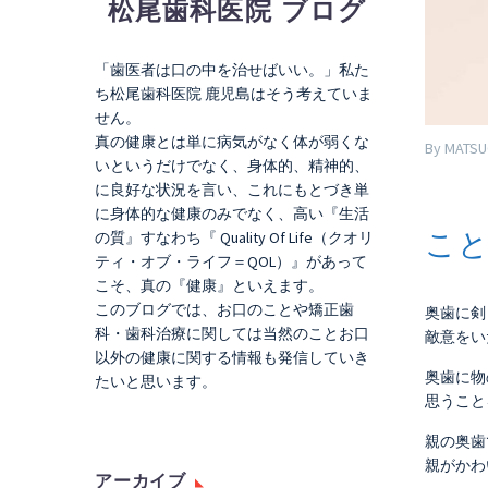
松尾歯科医院 ブログ
「歯医者は口の中を治せばいい。」私た
ち松尾歯科医院 鹿児島はそう考えていま
せん。
真の健康とは単に病気がなく体が弱くな
By MATSU
いというだけでなく、身体的、精神的、
に良好な状況を言い、これにもとづき単
に身体的な健康のみでなく、高い『生活
こ
の質』すなわち『 Quality Of Life（クオリ
ティ・オブ・ライフ＝QOL）』があって
こそ、真の『健康』といえます。
このブログでは、お口のことや矯正歯
奥歯に剣
科・歯科治療に関しては当然のことお口
敵意をい
以外の健康に関する情報も発信していき
奥歯に物
たいと思います。
思うこと
親の奥歯
親がかわ
アーカイブ