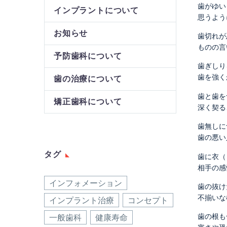
歯がゆい
インプラントについて
思うよう
お知らせ
歯切れが
ものの言
予防歯科について
歯ぎしり
歯を強く
歯の治療について
歯と歯を
矯正歯科について
深く契る
歯無しに
歯の悪い
タグ
歯に衣（
相手の感
インフォメーション
歯の抜け
不揃いな
インプラント治療
コンセプト
歯の根も
一般歯科
健康寿命