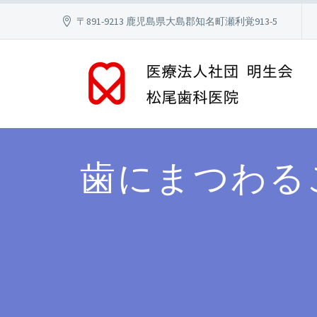
〒891-9213 鹿児島県大島郡知名町瀬利覚913-5
歯にまつわる